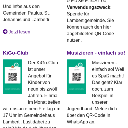
0050 8605 3451 00,
Und Infos aus den
Verwendungszweck
:
Gemeinden Paulus, St.
Spende für
Johannis und Lamberti
Lambertigemeinde. Sie
können auch den hier
Jetzt lesen
abgebildeten QR-Code
nutzen.
KiGo-Club
Musizieren - einfach so!
Der KiGo-Club
Musizieren -
ist unser
einfach so! Weil
Angebot für
es Spaß macht!
Kinder von
Das geht? Klar
neun bis zwölf
doch, zum
Jahren. Einmal
Beispiel in
im Monat treffen
unserer
wir uns an einem Freitag um
Jugendband. Melde dich
17 Uhr im Gemeindehaus
über den QR-Code in
Lamberti. Lust dabei zu
WhatsApp an.