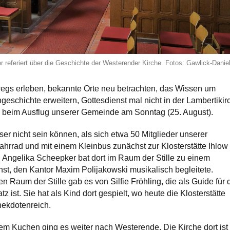
 referiert über die Geschichte der Westerender Kirche. Fotos: Gawlick-Danie
egs erleben, bekannte Orte neu betrachten, das Wissen um
geschichte erweitern, Gottesdienst mal nicht in der Lambertikir
s beim Ausflug unserer Gemeinde am Sonntag (25. August).
er nicht sein können, als sich etwa 50 Mitglieder unserer
rrad und mit einem Kleinbus zunächst zur Klosterstätte Ihlow
 Angelika Scheepker bat dort im Raum der Stille zu einem
enst, den Kantor Maxim Polijakowski musikalisch begleitete.
n Raum der Stille gab es von Silfie Fröhling, die als Guide für 
tz ist. Sie hat als Kind dort gespielt, wo heute die Klosterstätte
nekdotenreich.
m Kuchen ging es weiter nach Westerende. Die Kirche dort ist