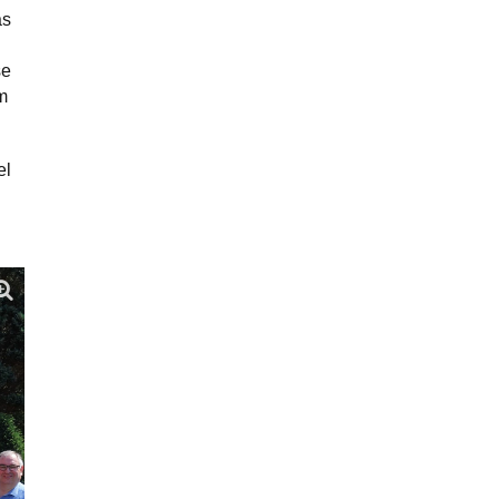
as
se
m
el