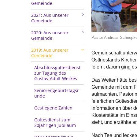
Gemeinde
2021: Aus unserer
Gemeinde
2020: Aus unserer
Gemeinde
Pastor Andreas Scheepker
2019: Aus unserer
Gemeinschaft unterw
Gemeinde
Ostfrieslands Kirchen
feiern: darum ging e
Abschlussgottesdienst
zur Tagung des
Gustav-Adolf-Werkes
Das Wetter hätte bess
Gemeinde mit dem Fah
Seniorengeburtstagsr
aufmachten. Pastorin
unde
feierlichen Gottesdi
Gestiegene Zahlen
Informationen über de
Klosterstätte im Einsa
Gottesdienst zum
steht, und erzählte a
20jährigen Jubiläum
Nach Tee und leckere