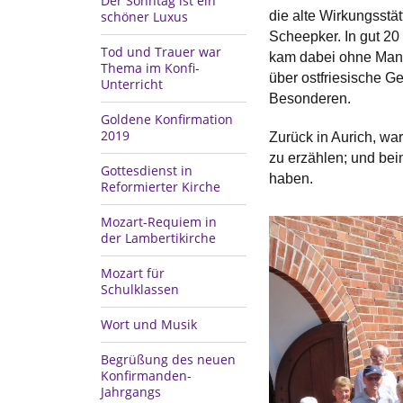
Der Sonntag ist ein
schöner Luxus
die alte Wirkungsstä
Scheepker. In gut 20 
Tod und Trauer war
kam dabei ohne Manu
Thema im Konfi-
über ostfriesische G
Unterricht
Besonderen.
Goldene Konfirmation
2019
Zurück in Aurich, war
zu erzählen; und bei
Gottesdienst in
haben.
Reformierter Kirche
Mozart-Requiem in
der Lambertikirche
Mozart für
Schulklassen
Wort und Musik
Begrüßung des neuen
Konfirmanden-
Jahrgangs