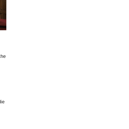
l
che
die